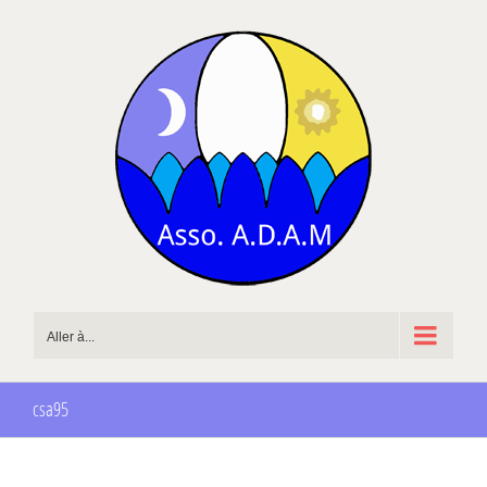
Passer
au
contenu
Aller à...
csa95