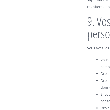
revisiterez no
9. Vo
perso
Vous avez les
Vous 
combi
Droit
Droit
donné
Si vo
conse
Droit