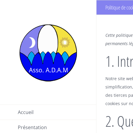
Passer
Politique de coo
au
contenu
Cette politique
permanents lég
1. In
Notre site we
simplificatio
des tierces p
cookies sur no
Accueil
2. Qu
Présentation