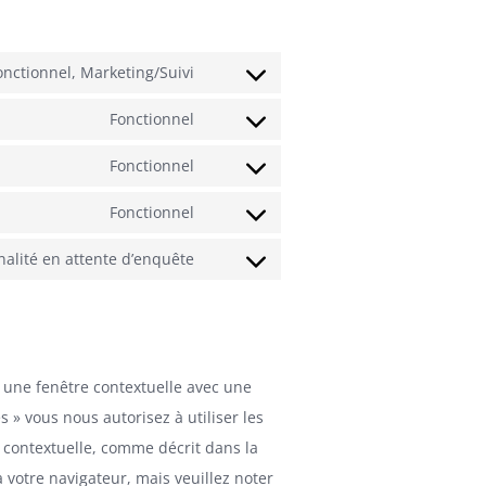
onctionnel, Marketing/Suivi
Consent
to
Fonctionnel
Consent
service
to
Fonctionnel
google-
Consent
service
recaptcha
to
Fonctionnel
gdpr-
Consent
service
cookie-
to
nalité en attente d’enquête
wordpress
Consent
consent-
service
to
banner
wordfence
service
divers
 une fenêtre contextuelle avec une
s » vous nous autorisez à utiliser les
e contextuelle, comme décrit dans la
a votre navigateur, mais veuillez noter